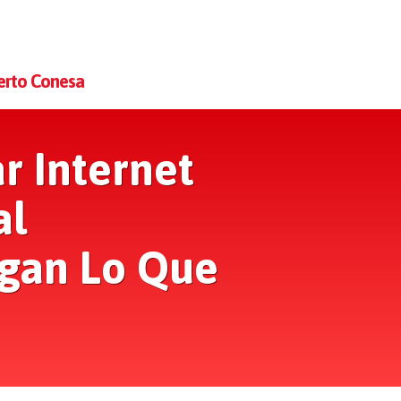
rto Conesa
r Internet
al
agan Lo Que