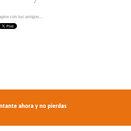
gina con tus amigos...
ntante ahora y no pierdas