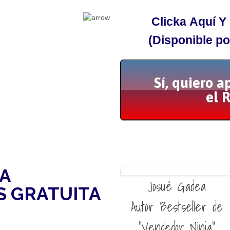
Clicka Aquí Y
(Disponible po
Sí, quiero 
el 
A
Josué Gadea
 GRATUITA
Autor Bestseller de
"Vendedor Ninja"