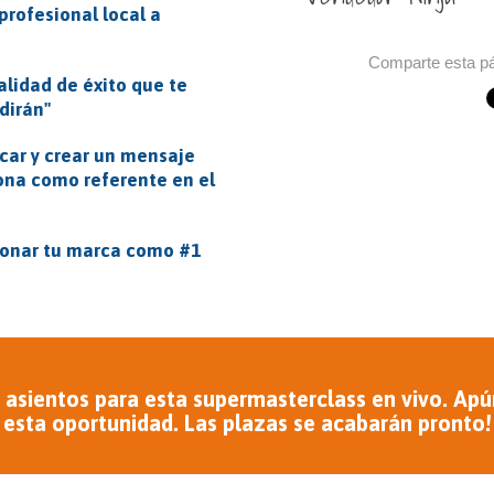
profesional local a
Comparte esta pá
lidad de éxito que te
dirán"
ar y crear un mensaje
ona como referente en el
ionar tu marca como #1
sientos para esta supermasterclass en vivo. Apú
esta oportunidad. Las plazas se acabarán pronto!