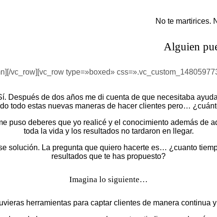
No te martirices.
Alguien pue
umn][/vc_row][vc_row type=»boxed» css=».vc_custom_148059773
Sí. Después de dos años me di cuenta de que necesitaba ayuda
ado todo estas nuevas maneras de hacer clientes pero… ¿cuánt
e puso deberes que yo realicé y el conocimiento además de ad
toda la vida y los resultados no tardaron en llegar.
se solución. La pregunta que quiero hacerte es… ¿cuanto tiempo
resultados que te has propuesto?
Imagina lo siguiente…
uvieras herramientas para captar clientes de manera continua y