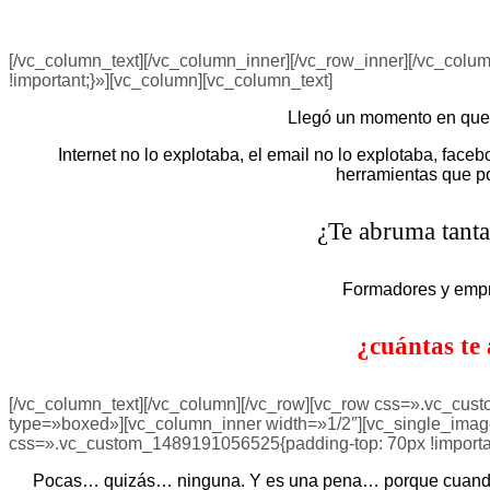
¿Sientes que en tu día a día haces las mis
[/vc_column_text][/vc_column_inner][/vc_row_inner][/vc_col
!important;}»][vc_column][vc_column_text]
Llegó un momento en que y
Internet no lo explotaba, el email no lo explotaba, fac
herramientas que po
¿Te abruma tanta
Formadores y empr
¿cuántas te
[/vc_column_text][/vc_column][/vc_row][vc_row css=».vc_cust
type=»boxed»][vc_column_inner width=»1/2″][vc_single_imag
css=».vc_custom_1489191056525{padding-top: 70px !important;p
Pocas… quizás… ninguna. Y es una pena… porque cuando a