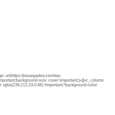
: url(https://josuegadea.com/wp-
mportant;background-size: cover !important;}»][vc_column
 rgba(239,212,33,0.86) !important;*background-color: