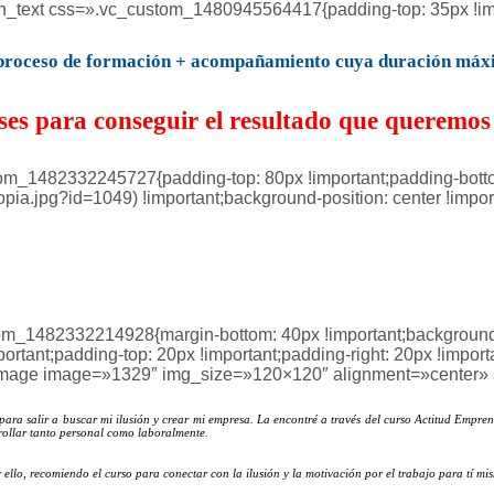
mn_text css=».vc_custom_1480945564417{padding-top: 35px !imp
n proceso de formación + acompañamiento cuya duración máxi
ses para conseguir el resultado que queremos
tom_1482332245727{padding-top: 80px !important;padding-bott
pia.jpg?id=1049) !important;background-position: center !impor
Y lo que dicen algunos alumnos…
m_1482332214928{margin-bottom: 40px !important;background-co
tant;padding-top: 20px !important;padding-right: 20px !importa
le_image image=»1329″ img_size=»120×120″ alignment=»center» 
 para salir a buscar mi ilusión y crear mi empresa. La encontré a través del curso Actitud Emp
rollar tanto personal como laboralmente.
llo, recomiendo el curso para conectar con la ilusión y la motivación por el trabajo para tí mi