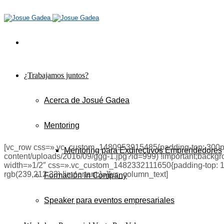
¿Trabajamos juntos?
Acerca de Josué Gadea
Mentoring
[vc_row css=».vc_custom_1480953915485{padding-top: 300px !
Mentoring para Exdirectivos Emprendedores
content/uploads/2016/09/ggg-1.jpg?id=999) !important;backgro
width=»1/2″ css=».vc_custom_1482332111650{padding-top: 15px
rgb(239,212,33) !important;}»][vc_column_text]
Formación in Company
Speaker para eventos empresariales