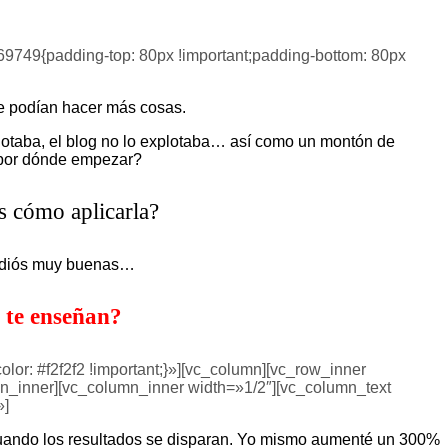
iendo oportunidades de captar más clientes?
9749{padding-top: 80px !important;padding-bottom: 80px
se podían hacer más cosas.
xplotaba, el blog no lo explotaba… así como un montón de
 ¿por dónde empezar?
s cómo aplicarla?
 adiós muy buenas…
 te enseñan?
or: #f2f2f2 !important;}»][vc_column][vc_row_inner
n_inner][vc_column_inner width=»1/2″][vc_column_text
»]
ando los resultados se disparan. Yo mismo aumenté un 300%