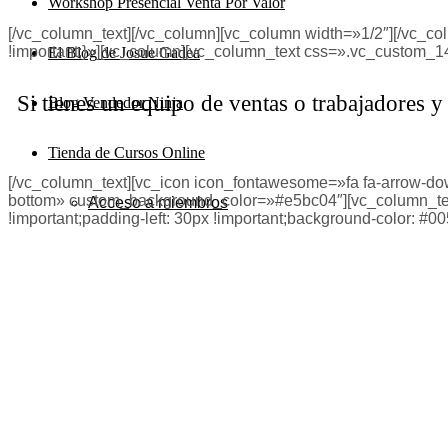
Workshop Presencial Venta Por Valor
[/vc_column_text][/vc_column][vc_column width=»1/2″][/vc_
!important;}»][vc_column][vc_column_text css=».vc_custom_1
El Blog de Josue Gadea
Si tienes un equipo de ventas o trabajadores y
Blog Vendedor Ninja
Tienda de Cursos Online
[/vc_column_text][vc_icon icon_fontawesome=»fa fa-arrow-d
bottom» custom_background_color=»#e5bc04″][vc_column_text
Acceso a miembros
!important;padding-left: 30px !important;background-color: #005
Obtén el conocimiento, herramientas y acompa
Conoce c