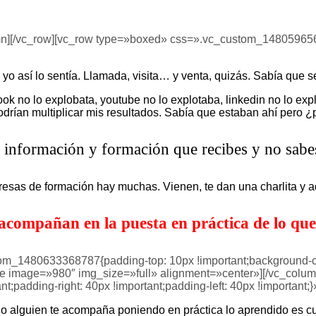
mas cosas, sota, caballo y rey, y que estás perd
umn][/vc_row][vc_row type=»boxed» css=».vc_custom_148059656
o así lo sentía. Llamada, visita… y venta, quizás. Sabía que 
ebook no lo explobata, youtube no lo explotaba, linkedin no lo e
drían multiplicar mis resultados. Sabía que estaban ahí pero
 información y formación que recibes y no sabe
esas de formación hay muchas. Vienen, te dan una charlita y
 acompañan en la puesta en práctica de lo que
om_1480633368787{padding-top: 10px !important;background-col
e image=»980″ img_size=»full» alignment=»center»][/vc_colum
adding-right: 40px !important;padding-left: 40px !important;}
lguien te acompaña poniendo en práctica lo aprendido es cu