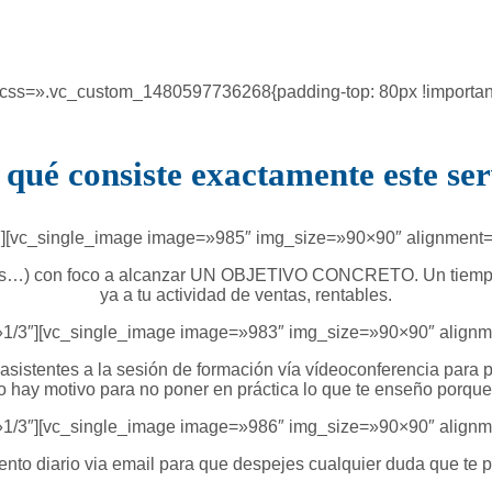
 css=».vc_custom_1480597736268{padding-top: 80px !important;
 qué consiste exactamente este ser
3″][vc_single_image image=»985″ img_size=»90×90″ alignment=
oras…) con foco a alcanzar UN OBJETIVO CONCRETO. Un tiempo 
ya a tu actividad de ventas, rentables.
=»1/3″][vc_single_image image=»983″ img_size=»90×90″ alignm
asistentes a la sesión de formación vía vídeoconferencia para 
 no hay motivo para no poner en práctica lo que te enseño porq
=»1/3″][vc_single_image image=»986″ img_size=»90×90″ alignm
nto diario via email para que despejes cualquier duda que te p