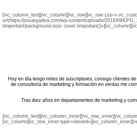
[/vc_column_text][/vc_column][/vc_row][vc_row css=».vc_cus
url(https://josuegadea.com/wp-content/uploads/2016/09/LPG_1
!important;background-size: cover !important;}»][vc_column]
Hoy en día tengo miles de suscriptores, consigo clientes de
de consultoría de marketing y formación en ventas me conve
Tras diez años en departamentos de marketing y come
[/vc_column_text][/vc_column_inner][/vc_row_inner][/vc_colu
[vc_column][vc_row_inner type=»boxed»][vc_column_inner][v