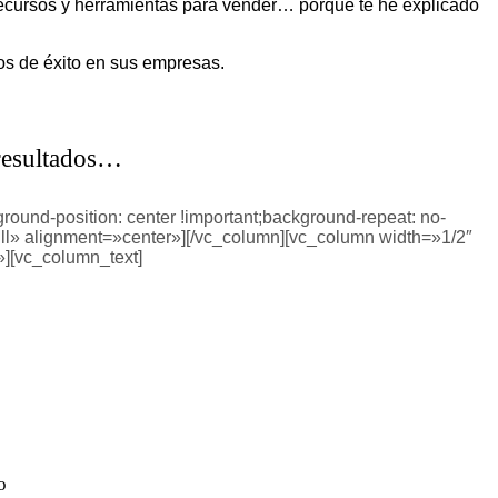
 recursos y herramientas para vender… porque te he explicado
os de éxito en sus empresas.
 resultados…
ound-position: center !important;background-repeat: no-
ull» alignment=»center»][/vc_column][vc_column width=»1/2″
»][vc_column_text]
o