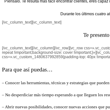
Piénsalo. Te resulta más fácil encontrar clientes, eres cap
Durante los últimos cuatro 
[/vc_column_text][vc_column_text]
Te presento
[/vc_column_text][/vc_column][/vc_row][vc_row css=».vc_cust
repeat !important;background-size: cover !important;}»][vc_
css=».vc_custom_1480637992859{padding-top: 40px !important;p
Para que así puedas…
– Conocer las herramientas, técnicas y estrategias que pueden 
– No desperdiciar más tiempo esperando a que lleguen los res
– Abrir nuevas posibilidades, conocer nuevas acciones que pue