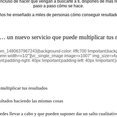
az incluso de hacer que vengan a buscarte a ti, dispones de más
paso a paso cómo se hace.
años he enseñado a miles de personas cómo conseguir resultad
… un nuevo servicio que puede multiplicar tus
om_1480637967243{background-color: #ffc700 !important;backgr
column width=»1/2″][vc_single_image image=»1007″ img_size=»f
adding-right: 40px !important;padding-left: 40px !important;}
multiplicar tus resultados
ultados haciendo las mismas cosas
des llevar a cabo y que pueden suponer dar un salto cualitativ