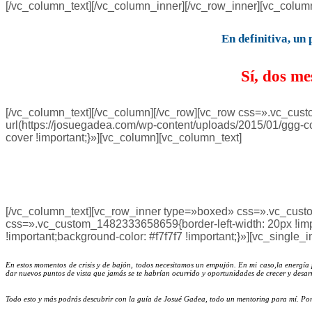
[/vc_column_text][/vc_column_inner][/vc_row_inner][vc_colu
En definitiva, u
Sí, dos me
[/vc_column_text][/vc_column][/vc_row][vc_row css=».vc_cus
url(https://josuegadea.com/wp-content/uploads/2015/01/ggg-co
cover !important;}»][vc_column][vc_column_text]
[/vc_column_text][vc_row_inner type=»boxed» css=».vc_custo
css=».vc_custom_1482333658659{border-left-width: 20px !impor
!important;background-color: #f7f7f7 !important;}»][vc_sing
En estos momentos de crisis y de bajón, todos necesitamos un empujón. En mi caso,la energía
dar nuevos puntos de vista que jamás se te habrían ocurrido y oportunidades de crecer y desar
Todo esto y más podrás descubrir con la guía de Josué Gadea, todo un mentoring para mí. Por e