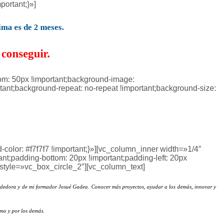
ortant;}»]
ma es de 2 meses.
 conseguir.
om: 50px !important;background-image:
tant;background-repeat: no-repeat !important;background-size:
lor: #f7f7f7 !important;}»][vc_column_inner width=»1/4″
nt;padding-bottom: 20px !important;padding-left: 20px
style=»vc_box_circle_2″][vc_column_text]
rendedora y de mi formador Josué Gadea. Conocer más proyectos, ayudar a los demás, innovar y
smo y por los demás.