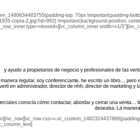
tom_1480634483755{padding-top: 70px !important;padding-bott
935-copia-2.jpg?id=992) !important;background-position: cente
[vc_row_inner type=»boxed»][vc_column_inner width=»1/3″][/vc
y ayudo a propietarios de negocio y profesionales de las venta
 manera regular, soy conferenciante, he escrito un libro… pero 
rtí en administrador, director de rrhh, director de marketing y
rciales conocía cómo contactar, abordar y cerrar una venta… b
deseaba. La manera 
mn][/vc_row][vc_row css=».vc_custom_1482324437868{padding-to
c_column_text]