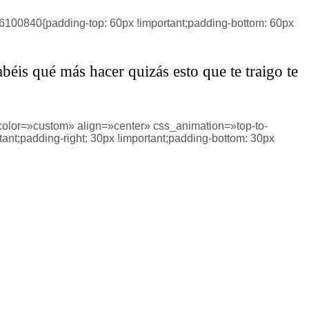
6100840{padding-top: 60px !important;padding-bottom: 60px
béis qué más hacer quizás esto que te traigo te
olor=»custom» align=»center» css_animation=»top-to-
;padding-right: 30px !important;padding-bottom: 30px
etivos de venta e incrementad vuestro negocio
clientes,