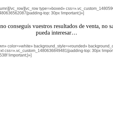
column][/vc_row][vc_row type=»boxed» css=».vc_custom_148059
480636562087{padding-top: 30px !important;}»]
 no conseguís vuestros resultados de venta, no sa
pueda interesar…
own» color=»white» background_style=»rounded» background_c
 css=».vc_custom_1480636849481{padding-top: 30px !important
38f !important;}»]
ñamiento necesario para conseguir vuestros obj
desde un 20%
ómo puedes incrementar tu volumen de negocio captando más 
vendiendo más y reteniendo a más de ellos.