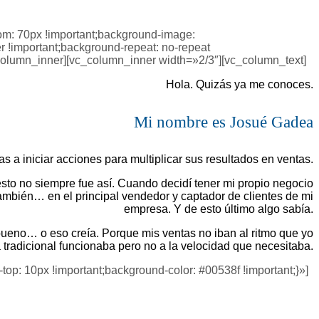
om: 70px !important;background-image:
r !important;background-repeat: no-repeat
_column_inner][vc_column_inner width=»2/3″][vc_column_text]
Hola. Quizás ya me conoces.
Mi nombre es Josué Gadea
s a iniciar acciones para multiplicar sus resultados en ventas.
esto no siempre fue así. Cuando decidí tener mi propio negocio
 también… en el principal vendedor y captador de clientes de mi
empresa. Y de esto último algo sabía.
ueno… o eso creía. Porque mis ventas no iban al ritmo que yo
tradicional funcionaba pero no a la velocidad que necesitaba.
p: 10px !important;background-color: #00538f !important;}»]