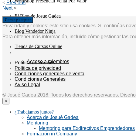
Workshop Presencial Venta Por Valor
<
Previous
Next
>
El Blog de Josue Gadea
Privacidad y cookies: este sitio usa cookies. Si continúas nav
Blog Vendedor Ninja
Para obtener más información, incluido cómo gestionar las co
Tienda de Cursos Online
Acceso a miembros
Política de cookies
Política de privacidad
Condiciones generales de venta
Condiciones Generales
Aviso Legal
© Josué Gadea 2018. Todos los derechos reservados. Diseñ
×
¿Trabajamos juntos?
Acerca de Josué Gadea
Mentoring
Mentoring para Exdirectivos Emprendedores
Formación in Company