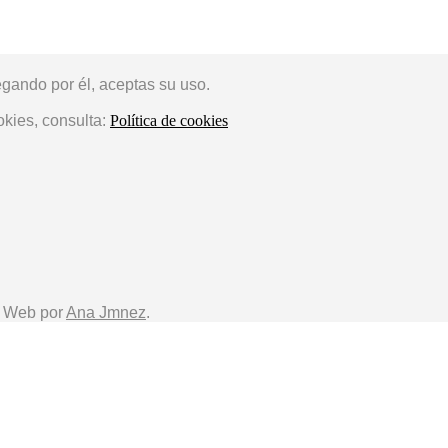
egando por él, aceptas su uso.
okies, consulta:
Política de cookies
o Web por
Ana Jmnez
.