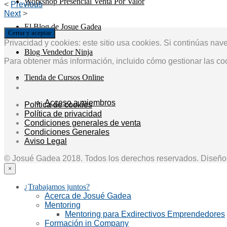
Workshop Presencial Venta Por Valor
<
Previous
Next
>
El Blog de Josue Gadea
Privacidad y cookies: este sitio usa cookies. Si continúas nav
Blog Vendedor Ninja
Para obtener más información, incluido cómo gestionar las co
Tienda de Cursos Online
Acceso a miembros
Política de cookies
Política de privacidad
Condiciones generales de venta
Condiciones Generales
Aviso Legal
© Josué Gadea 2018. Todos los derechos reservados. Diseñ
×
¿Trabajamos juntos?
Acerca de Josué Gadea
Mentoring
Mentoring para Exdirectivos Emprendedores
Formación in Company