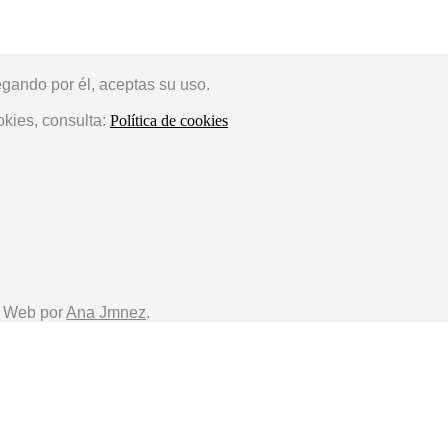
egando por él, aceptas su uso.
okies, consulta:
Política de cookies
o Web por
Ana Jmnez
.