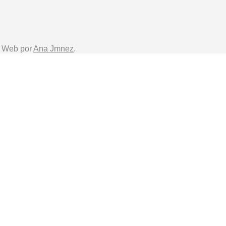
o Web por
Ana Jmnez
.