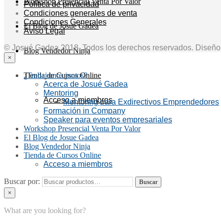
Workshop Presencial Venta Por Valor
Política de privacidad
Condiciones generales de venta
Condiciones Generales
El Blog de Josue Gadea
Aviso Legal
© Josué Gadea 2018. Todos los derechos reservados. Diseñ
Blog Vendedor Ninja
×
Tienda de Cursos Online
¿Trabajamos juntos?
Acerca de Josué Gadea
Mentoring
Acceso a miembros
Mentoring para Exdirectivos Emprendedores
Formación in Company
Speaker para eventos empresariales
Workshop Presencial Venta Por Valor
El Blog de Josue Gadea
Blog Vendedor Ninja
Tienda de Cursos Online
Acceso a miembros
Buscar por:
Buscar
×
What are you looking for?