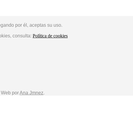
egando por él, aceptas su uso.
okies, consulta:
Política de cookies
o Web por
Ana Jmnez
.