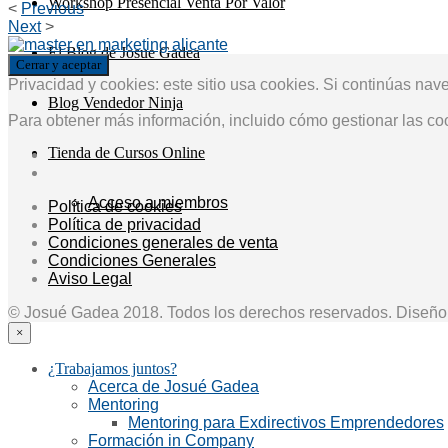
Workshop Presencial Venta Por Valor
<
Previous
Next
>
El Blog de Josue Gadea
Privacidad y cookies: este sitio usa cookies. Si continúas nav
Blog Vendedor Ninja
Para obtener más información, incluido cómo gestionar las co
Tienda de Cursos Online
Acceso a miembros
Política de cookies
Política de privacidad
Condiciones generales de venta
Condiciones Generales
Aviso Legal
© Josué Gadea 2018. Todos los derechos reservados. Diseñ
×
¿Trabajamos juntos?
Acerca de Josué Gadea
Mentoring
Mentoring para Exdirectivos Emprendedores
Formación in Company