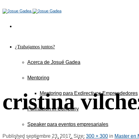
¿Trabajamos juntos?
Acerca de Josué Gadea
Mentoring
cristina vilch
Mentoring para Exdirectivos Emprendedores
Formación in Company
Speaker para eventos empresariales
Published
septiembre 23, 2017
. Size:
300 × 300
in
Master en 